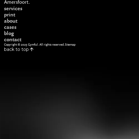
Amersfoort
.
services
services
print
print
about
about
cases
cases
blog
blog
contact
contact
Copyright © 2025 Gymful. All rights reserved.
Sitemap
back to top