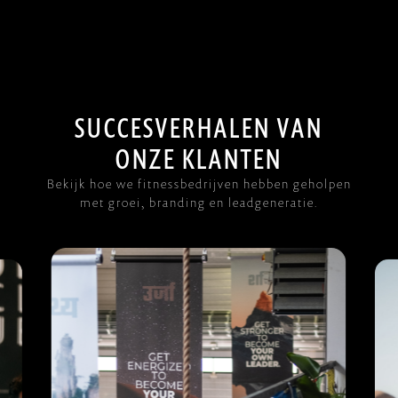
S
U
C
C
E
S
V
E
R
H
A
L
E
N
V
A
N
O
N
Z
E
K
L
A
N
T
E
N
B
e
k
i
j
k
h
o
e
w
e
f
i
t
n
e
s
s
b
e
d
r
i
j
v
e
n
h
e
b
b
e
n
g
e
h
o
l
p
e
n
m
e
t
g
r
o
e
i
,
b
r
a
n
d
i
n
g
e
n
l
e
a
d
g
e
n
e
r
a
t
i
e
.