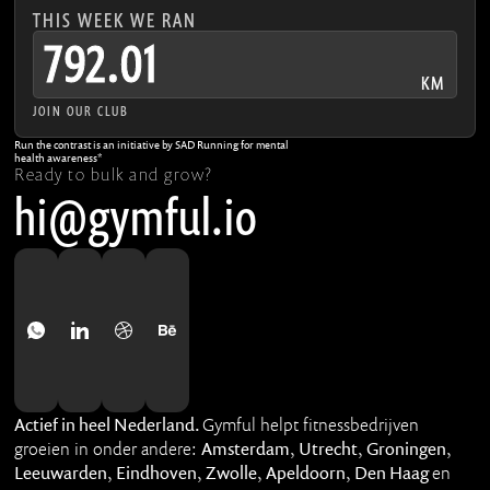
THIS WEEK WE RAN
792.01
KM
JOIN OUR CLUB
Run the contrast is an initiative by SAD Running for mental
health awareness*
Ready to bulk and grow?
hi@gymful.io
Actief in heel Nederland.
Gymful helpt fitnessbedrijven
groeien in onder andere:
Amsterdam
,
Utrecht
,
Groningen
,
Leeuwarden
,
Eindhoven
,
Zwolle
,
Apeldoorn
,
Den Haag
en