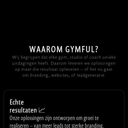
W
A
A
R
O
M
G
Y
M
F
U
L
?
W
i
j
b
e
g
r
i
j
p
e
n
d
a
t
e
l
k
e
g
y
m
,
s
t
u
d
i
o
o
f
c
o
a
c
h
u
n
i
e
k
e
u
i
t
d
a
g
i
n
g
e
n
h
e
e
f
t
.
D
a
a
r
o
m
l
e
v
e
r
e
n
w
e
o
p
l
o
s
s
i
n
g
e
n
o
p
m
a
a
t
d
i
e
r
e
s
u
l
t
a
a
t
o
p
l
e
v
e
r
e
n
–
o
f
h
e
t
n
u
g
a
a
t
o
m
b
r
a
n
d
i
n
g
,
w
e
b
s
i
t
e
s
,
o
f
l
e
a
d
g
e
n
e
r
a
t
i
e
.
Echte
resultaten 📈
Onze oplossingen zijn ontworpen om groei te
realiseren – van meer leads tot sterke branding.