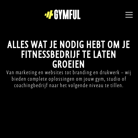
A
L
L
E
S
W
A
T
J
E
N
O
D
I
G
H
E
B
T
O
M
J
E
F
I
T
N
E
S
S
B
E
D
R
I
J
F
T
E
L
A
T
E
N
G
R
O
E
I
E
N
V
a
n
m
a
r
k
e
t
i
n
g
e
n
w
e
b
s
i
t
e
s
t
o
t
b
r
a
n
d
i
n
g
e
n
d
r
u
k
w
e
r
k
–
w
i
j
b
i
e
d
e
n
c
o
m
p
l
e
t
e
o
p
l
o
s
s
i
n
g
e
n
o
m
j
o
u
w
g
y
m
,
s
t
u
d
i
o
o
f
c
o
a
c
h
i
n
g
b
e
d
r
i
j
f
n
a
a
r
h
e
t
v
o
l
g
e
n
d
e
n
i
v
e
a
u
t
e
t
i
l
l
e
n
.