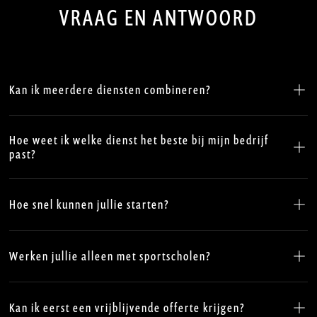
V
R
A
A
G
E
N
A
N
T
W
O
O
R
D
Kan ik meerdere diensten combineren?
Ja! Veel van onze klanten combineren bijvoorbeeld branding
met website-ontwikkeling of digitale marketing met print. We
Hoe weet ik welke dienst het beste bij mijn bedrijf
bieden maatwerkoplossingen die aansluiten op jouw
past?
specifieke behoeften.
Plan een gratis strategiegesprek en we kijken samen naar de
beste aanpak voor jouw situatie.
Hoe snel kunnen jullie starten?
Afhankelijk van de dienst kunnen we vaak binnen een paar
dagen beginnen.
Werken jullie alleen met sportscholen?
Nee, wij werken met sportscholen, personal trainers,
fitnesswinkels en coaches.
Kan ik eerst een vrijblijvende offerte krijgen?